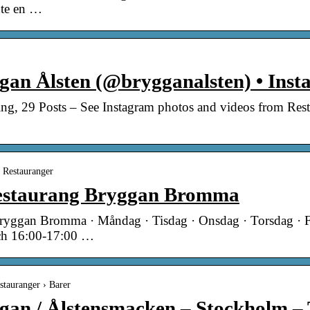
inte en …
gan Ålsten (@brygganalsten) • Ins
ng, 29 Posts – See Instagram photos and videos from Res
› Restauranger
 Restaurang Bryggan Bromma
 Bryggan Bromma · Måndag · Tisdag · Onsdag · Torsdag ·
ch 16:00-17:00 …
stauranger › Barer
gan / Ålstensmacken – Stockholm –