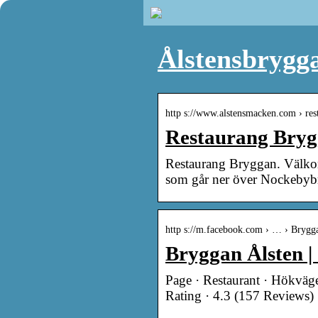
Ålstensbrygg
http s://www.alstensmacken.com › re
Restaurang Bry
Restaurang Bryggan. Välkomme
som går ner över Nockebyb
http s://m.facebook.com › … › Brygg
Bryggan Ålsten |
Page · Restaurant · Hökväg
Rating · 4.3 (157 Reviews)