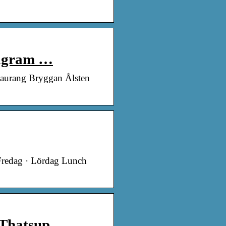
tagram …
taurang Bryggan Ålsten
 Fredag · Lördag Lunch
 Thatsup