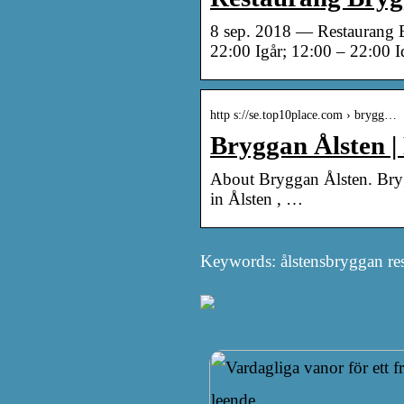
8 sep. 2018 — Restaurang 
22:00 Igår; 12:00 – 22:00
http s://se.top10place.com › brygg…
Bryggan Ålsten |
About Bryggan Ålsten. Brygga
in Ålsten , …
Keywords: ålstensbryggan re