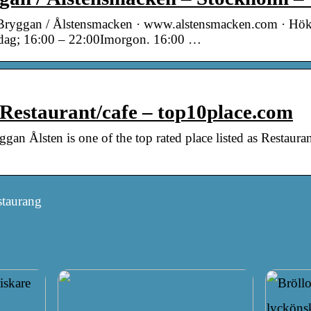
Bryggan / Ålstensmacken · www.alstensmacken.com · Hö
 Idag; 16:00 – 22:00Imorgon. 16:00 …
 Restaurant/cafe – top10place.com
n Ålsten is one of the top rated place listed as Restaurant
staurang