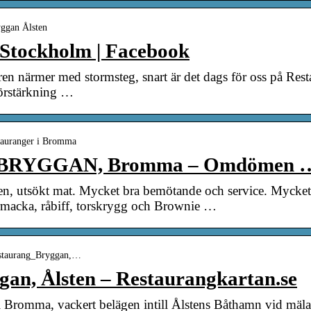
yggan Ålsten
 Stockholm | Facebook
n närmer med stormsteg, snart är det dags för oss på Res
 förstärkning …
stauranger i Bromma
YGGAN, Bromma – Omdömen … –
en, utsökt mat. Mycket bra bemötande och service. Mycket
macka, råbiff, torskrygg och Brownie …
Restaurang_Bryggan,…
an, Ålsten – Restaurangkartan.se
 Bromma, vackert belägen intill Ålstens Båthamn vid mälare