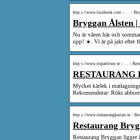
http s://www.facebook.com › … › Br
Bryggan Ålsten |
Nu är våren här och sommare
upp! ☀️. Vi är på jakt efter
http s://www.tripadvisor.se › … › Re
RESTAURANG BR
Mycket kärlek i matlagning
Rekomenderar: Rökt abborr
http s://www.restaurangkartan.se › 
Restaurang Brygg
Restaurang Bryggan ligger i