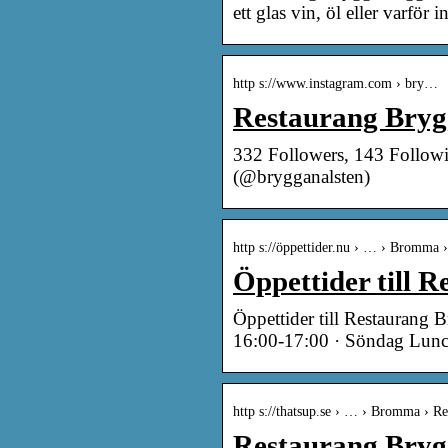
ett glas vin, öl eller varför 
http s://www.instagram.com › bry…
Restaurang Bryg
332 Followers, 143 Followi
(@brygganalsten)
http s://öppettider.nu › … › Bromma 
Öppettider till
Öppettider till Restaurang
16:00-17:00 · Söndag Lun
http s://thatsup.se › … › Bromma › Re
Restaurang Bryg