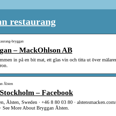
an restaurang
staurang-bryggan
ggan – MackOhlson AB
n in på en bit mat, ett glas vin och titta ut över mälaren
ron.
an Ålsten
 Stockholm – Facebook
en, Ålsten, Sweden · +46 8 80 03 80 · alstensmacken.com/
 · See More About Bryggan Ålsten.