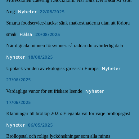
Professionell Catering i Stockholm: När Bara Det Bästa Är Gott
Nyheter
22/08/2025
Nog
Smarta foodservice-hacks: sänk matkostnaderna utan att förlora
Hälsa
20/08/2025
smak
När digitala minnen försvinner: så räddar du ovärderlig data
Nyheter
18/08/2025
Nyheter
Upptäck världen av ekologisk grossist i Europa
27/06/2025
Nyheter
Vardagliga vanor för ett friskare leende
17/06/2025
Klänningar till bröllop 2025: Eleganta val för varje bröllopsgäst
Nyheter
06/05/2025
Bröllopstal och roliga lyckönskningar som alla minns