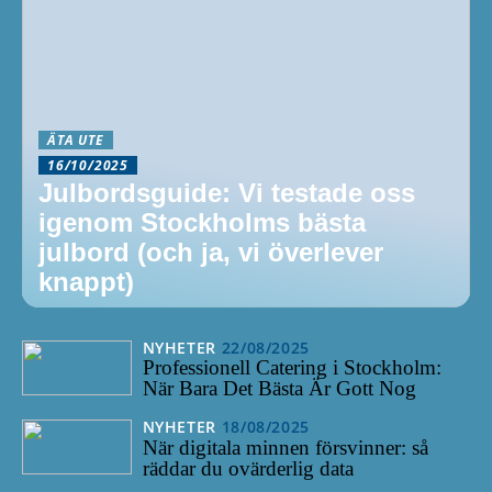
ÄTA UTE
16/10/2025
Julbordsguide: Vi testade oss
igenom Stockholms bästa
julbord (och ja, vi överlever
knappt)
NYHETER
22/08/2025
Professionell Catering i Stockholm:
När Bara Det Bästa Är Gott Nog
NYHETER
18/08/2025
När digitala minnen försvinner: så
räddar du ovärderlig data