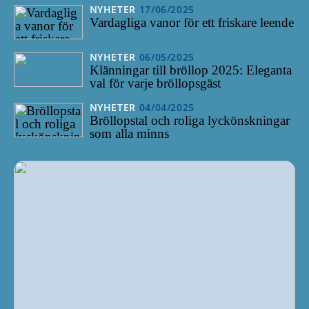
NYHETER
17/06/2025
Vardagliga vanor för ett friskare leende
NYHETER
06/05/2025
Klänningar till bröllop 2025: Eleganta
val för varje bröllopsgäst
NYHETER
04/04/2025
Bröllopstal och roliga lyckönskningar
som alla minns