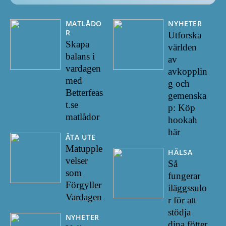
MATLÅDO
NYHETER
R
Utforska
Skapa
världen
balans i
av
vardagen
avkopplin
med
g och
Betterfeas
gemenska
t.se
p: Köp
matlådor
hookah
här
ÄTA UTE
Matupple
HÄLSA
velser
Så
som
fungerar
Förgyller
iläggssulo
Vardagen
r för att
stödja
NYHETER
dina fötter