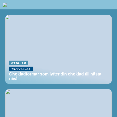
NYHETER
19/02/2026
Chokladformar som lyfter din choklad till nästa
nivå