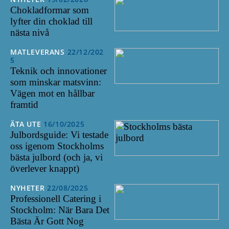
Chokladformar som
lyfter din choklad till
nästa nivå
MATLEVERANS
22/12/202
5
Teknik och innovationer
som minskar matsvinn:
Vägen mot en hållbar
framtid
ÄTA UTE
16/10/2025
Julbordsguide: Vi testade
oss igenom Stockholms
bästa julbord (och ja, vi
överlever knappt)
NYHETER
22/08/2025
Professionell Catering i
Stockholm: När Bara Det
Bästa Är Gott Nog