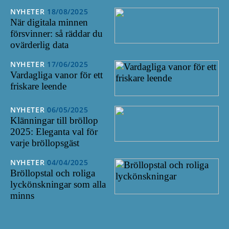
NYHETER
18/08/2025
När digitala minnen
försvinner: så räddar du
ovärderlig data
NYHETER
17/06/2025
Vardagliga vanor för ett
friskare leende
NYHETER
06/05/2025
Klänningar till bröllop
2025: Eleganta val för
varje bröllopsgäst
NYHETER
04/04/2025
Bröllopstal och roliga
lyckönskningar som alla
minns