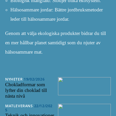
Biologisk mångfald: Stödjer olika ekosystem.
Hälsosammare jordar: Bättre jordbruksmetoder
leder till hälsosammare jordar.
Genom att välja ekologiska produkter bidrar du till
en mer hållbar planet samtidigt som du njuter av
hälsosammare mat.
NYHETER
19/02/2026
Chokladformar som
lyfter din choklad till
nästa nivå
MATLEVERANS
22/12/202
5
Teknik och innovationer