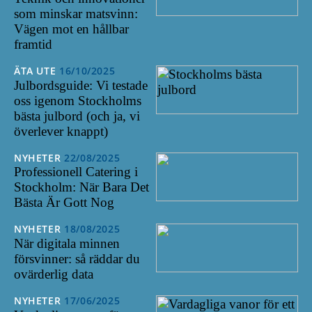
som minskar matsvinn:
Vägen mot en hållbar
framtid
ÄTA UTE
16/10/2025
Julbordsguide: Vi testade
oss igenom Stockholms
bästa julbord (och ja, vi
överlever knappt)
NYHETER
22/08/2025
Professionell Catering i
Stockholm: När Bara Det
Bästa Är Gott Nog
NYHETER
18/08/2025
När digitala minnen
försvinner: så räddar du
ovärderlig data
NYHETER
17/06/2025