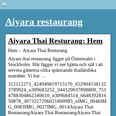
Aiyara restaurang
Aiyara Thai Resturang: Hem
Hem – Aiyara Thai Resturang
Aiyara thai restaurang ligger på Östermalm i
Stockholm. Här lägger vi ner hjärta och själ i att
servera gästerna olika spännande thailändska
maträtter. Vi har …
312112273_424949819715170_652904538132
3789924_n309683252_344129037898809_751
4788304862340610_n309684514_6648392816
50878_3073227296021800985_nIMG_0046IM
G_0083IMG_0027IMG_0014Aiyara Thai
RestaurangAiyara Thai RestaurangAiyara Thai