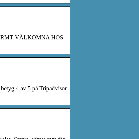
:00. VARMT VÄLKOMNA HOS
 betyg 4 av 5 på Tripadvisor