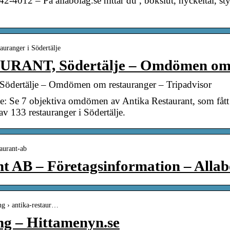
4012 – På allabolag.se hittar du , bokslut, nyckeltal, sty
auranger i Södertälje
ANT, Södertälje – Omdömen om 
rtälje – Omdömen om restauranger – Tripadvisor
je: Se 7 objektiva omdömen av Antika Restaurant, som fått
 133 restauranger i Södertälje.
taurant-ab
t AB – Företagsinformation – Allab
ng › antika-restaur…
ng – Hittamenyn.se