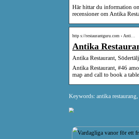
Här hittar du information 
recensioner om Antika Rest
http s://restaurantguru.com › Anti…
Antika Restauran
Antika Restaurant, Södertäl
Antika Restaurant, #46 amon
map and call to book a table
Keywords: antika restaurang, 