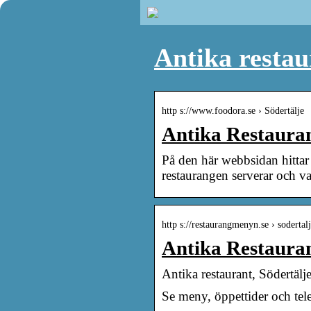
Antika resta
http s://www.foodora.se › Södertälje
Antika Restaurant
På den här webbsidan hittar 
restaurangen serverar och va
http s://restaurangmenyn.se › sodertal
Antika Restauran
Antika restaurant, Södertälj
Se meny, öppettider och tel