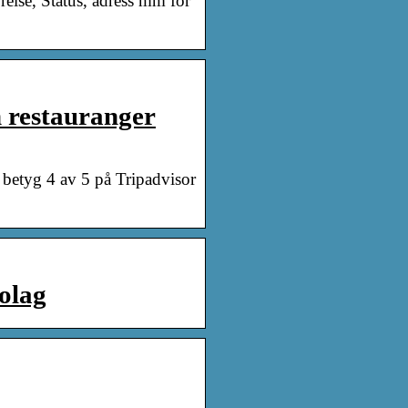
relse, Status, adress mm för
restauranger
 betyg 4 av 5 på Tripadvisor
olag