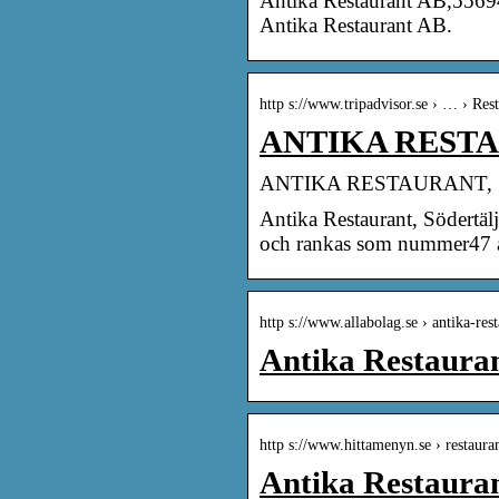
Antika Restaurant AB,556942-
Antika Restaurant AB.
http s://www.tripadvisor.se › … › Rest
ANTIKA RESTAUR
ANTIKA RESTAURANT, Söde
Antika Restaurant, Södertäl
och rankas som nummer47 av
http s://www.allabolag.se › antika-res
Antika Restauran
http s://www.hittamenyn.se › restaura
Antika Restaura