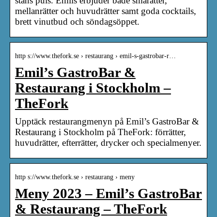
stans puls. Emils erbjuder både smårätter,
mellanrätter och huvudrätter samt goda cocktails,
brett vinutbud och söndagsöppet.
http s://www.thefork.se › restaurang › emil-s-gastrobar-r…
Emil’s GastroBar &
Restaurang i Stockholm –
TheFork
Upptäck restaurangmenyn på Emil’s GastroBar &
Restaurang i Stockholm på TheFork: förrätter,
huvudrätter, efterrätter, drycker och specialmenyer.
http s://www.thefork.se › restaurang › meny
Meny 2023 – Emil’s GastroBar
& Restaurang – TheFork