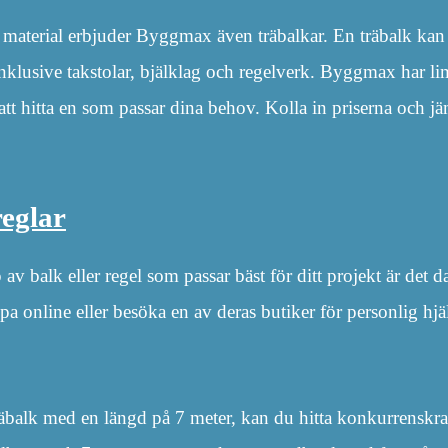
a material erbjuder Byggmax även träbalkar. En träbalk ka
lusive takstolar, bjälklag och regelverk. Byggmax har limt
 att hitta en som passar dina behov. Kolla in priserna och jä
eglar
 av balk eller regel som passar bäst för ditt projekt är de
köpa online eller besöka en av deras butiker för personlig hj
äbalk med en längd på 7 meter, kan du hitta konkurrenskr