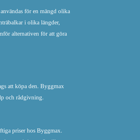
n användas för en mängd olika
räbalkar i olika längder,
mför alternativen för att göra
t dags att köpa den. Byggmax
älp och rådgivning.
aftiga priser hos Byggmax.