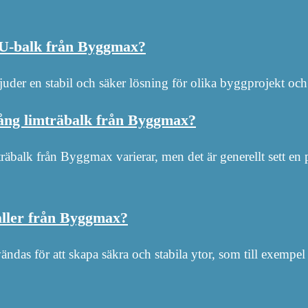
n U-balk från Byggmax?
uder en stabil och säker lösning för olika byggprojekt o
lång limträbalk från Byggmax?
träbalk från Byggmax varierar, men det är generellt sett en 
aller från Byggmax?
das för att skapa säkra och stabila ytor, som till exempel