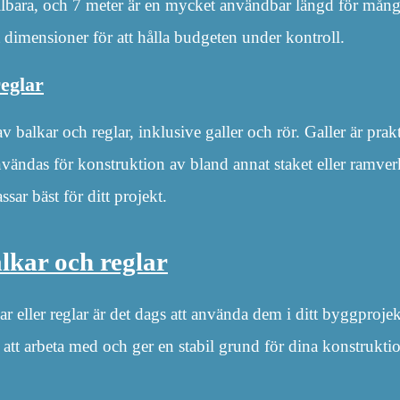
llbara, och 7 meter är en mycket användbar längd för många 
t dimensioner för att hålla budgeten under kontroll.
eglar
 balkar och reglar, inklusive galler och rör. Galler är prakt
vändas för konstruktion av bland annat staket eller ramver
sar bäst för ditt projekt.
lkar och reglar
ar eller reglar är det dags att använda dem i ditt byggpro
 att arbeta med och ger en stabil grund för dina konstruktio