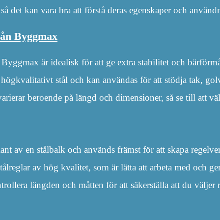
v, så det kan vara bra att förstå deras egenskaper och anvä
från Byggmax
n Byggmax är idealisk för att ge extra stabilitet och bärförmå
 högkvalitativt stål och kan användas för att stödja tak, gol
varierar beroende på längd och dimensioner, så se till att välj
riant av en stålbalk och används främst för att skapa regelv
ålreglar av hög kvalitet, som är lätta att arbeta med och ge
ollera längden och måtten för att säkerställa att du väljer rät