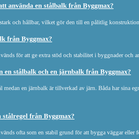
att använda en stålbalk från Byggmax?
tark och hållbar, vilket gör den till en pålitlig konstrukt
alk från Byggmax?
nds för att ge extra stöd och stabilitet i byggnader och a
n en stålbalk och en järnbalk från Byggmax?
tål medan en järnbalk är tillverkad av järn. Båda har sina 
 stålregel från Byggmax?
änds ofta som en stabil grund för att bygga väggar eller f