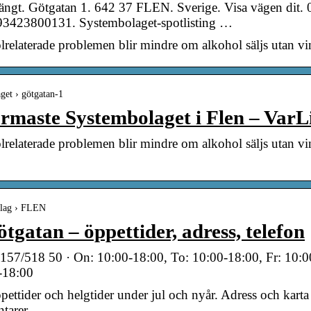
ängt. Götgatan 1. 642 37 FLEN. Sverige. Visa vägen dit.
3423800131. Systembolaget-spotlisting …
holrelaterade problemen blir mindre om alkohol säljs utan vin
aget › götgatan-1
närmaste Systembolaget i Flen – VarL
oholrelaterade problemen blir mindre om alkohol säljs utan v
bolag › FLEN
gatan – öppettider, adress, telefon
0157/518 50 · On: 10:00-18:00, To: 10:00-18:00, Fr: 10:0
-18:00
ttider och helgtider under jul och nyår. Adress och karta för
tarer