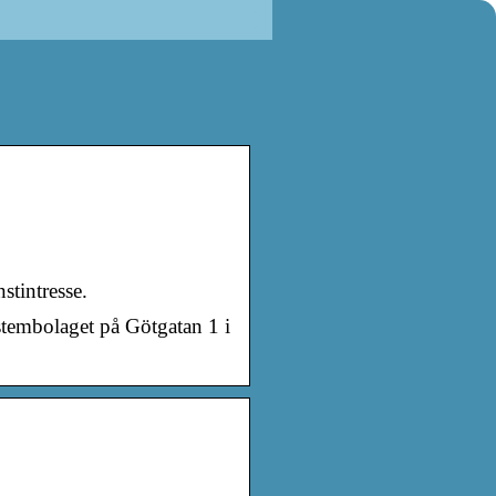
stintresse.
stembolaget på Götgatan 1 i