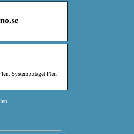
no.se
Flen. Systembolaget Flen
flen