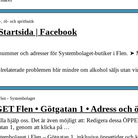
, öl- och spritbutik
Startsida | Facebook
fonnummer och adresser för Systembolaget-butiker i Flen. ➤
oholrelaterade problemen blir mindre om alkohol säljs utan v
 Flen › Systembolaget
len • Götgatan 1 • Adress och ö
älla hjälp oss. Det är även möjligt att: Redigera dessa Ö
atan 1, genom att klicka på …
ystembolaget i Flen – Götgatan 1, inklusive öppettider och