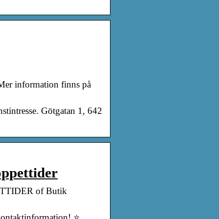
 Mer information finns på
instintresse. Götgatan 1, 642
ppettider
PPETTIDER of Butik
 kontaktinformation! ⭐