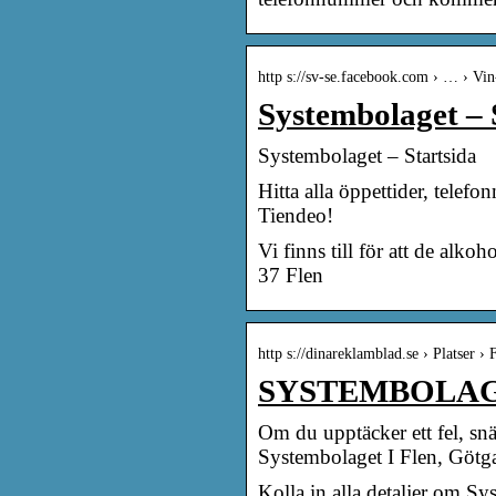
http s://sv-se.facebook.com › … › Vin-
Systembolaget – 
Systembolaget – Startsida
Hitta alla öppettider, tele
Tiendeo!
Vi finns till för att de alk
37 Flen
http s://dinareklamblad.se › Platser ›
SYSTEMBOLAGET F
Om du upptäcker ett fel, sn
Systembolaget I Flen, Götg
Kolla in alla detaljer om S