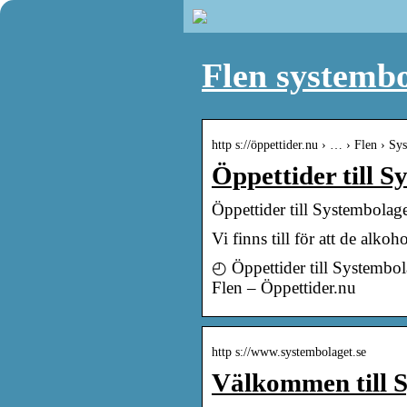
Flen systembo
http s://öppettider.nu › … › Flen › S
Öppettider till S
Öppettider till Systembolag
Vi finns till för att de alko
◴ Öppettider till Systembol
Flen – Öppettider.nu
http s://www.systembolaget.se
Välkommen till 