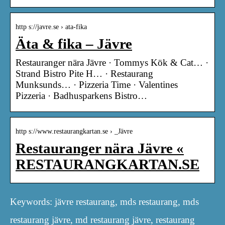
http s://javre.se › ata-fika
Äta & fika – Jävre
Restauranger nära Jävre · Tommys Kök & Cat… ·
Strand Bistro Pite H… · Restaurang
Munksunds… · Pizzeria Time · Valentines
Pizzeria · Badhusparkens Bistro…
http s://www.restaurangkartan.se › _Jävre
Restauranger nära Jävre «
RESTAURANGKARTAN.SE
Keywords: jävre restaurang, mds restaurang, mds
restaurang jävre, md restaurang jävre, restaurang