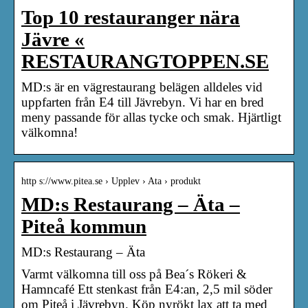
Top 10 restauranger nära
Jävre «
RESTAURANGTOPPEN.SE
MD:s är en vägrestaurang belägen alldeles vid
uppfarten från E4 till Jävrebyn. Vi har en bred
meny passande för allas tycke och smak. Hjärtligt
välkomna!
http s://www.pitea.se › Upplev › Ata › produkt
MD:s Restaurang – Äta –
Piteå kommun
MD:s Restaurang – Äta
Varmt välkomna till oss på Bea´s Rökeri &
Hamncafé Ett stenkast från E4:an, 2,5 mil söder
om Piteå i Jävrebyn. Köp nyrökt lax att ta med