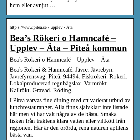
hem eller avnjut …
http s://www.pitea.se › upplev › Ata
Bea’s Rökeri o Hamncafé –
Upplev – Äta – Piteå kommun
Bea’s Rökeri o Hamncafé – Upplev – Äta
Bea’s Rökeri & Hamncafé. Jävre. Jävrebyn.
Jävrefyrensväg. Piteå. 94494. Fiskrökeri. Rökeri.
Lokalproducerad regnbågslax. Varmrökt.
Kallrökt. Gravad. Röding.
I Piteå varvas fine dining med ett varierat utbud av
lunchrestauranger. Alla finns självklart inte listade
här men vi har valt några av de bästa. Smaka
fisken från traktens klara vatten eller viltkött från
regionen. Här är den orörda, rena naturen aptitens
bästa vän.