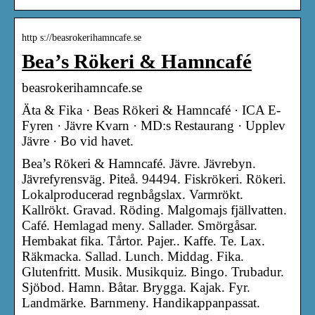
http s://beasrokerihamncafe.se
Bea’s Rökeri & Hamncafé
beasrokerihamncafe.se
Äta & Fika · Beas Rökeri & Hamncafé · ICA E-
Fyren · Jävre Kvarn · MD:s Restaurang · Upplev
Jävre · Bo vid havet.
Bea’s Rökeri & Hamncafé. Jävre. Jävrebyn.
Jävrefyrensväg. Piteå. 94494. Fiskrökeri. Rökeri.
Lokalproducerad regnbågslax. Varmrökt.
Kallrökt. Gravad. Röding. Malgomajs fjällvatten.
Café. Hemlagad meny. Sallader. Smörgåsar.
Hembakat fika. Tårtor. Pajer.. Kaffe. Te. Lax.
Räkmacka. Sallad. Lunch. Middag. Fika.
Glutenfritt. Musik. Musikquiz. Bingo. Trubadur.
Sjöbod. Hamn. Båtar. Brygga. Kajak. Fyr.
Landmärke. Barnmeny. Handikappanpassat.