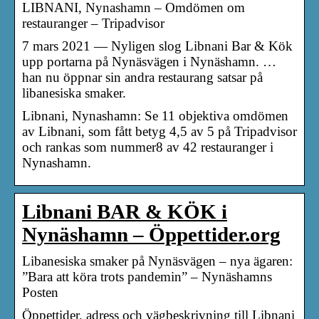
LIBNANI, Nynashamn – Omdömen om
restauranger – Tripadvisor
7 mars 2021 — Nyligen slog Libnani Bar & Kök
upp portarna på Nynäsvägen i Nynäshamn. …
han nu öppnar sin andra restaurang satsar på
libanesiska smaker.
Libnani, Nynashamn: Se 11 objektiva omdömen
av Libnani, som fått betyg 4,5 av 5 på Tripadvisor
och rankas som nummer8 av 42 restauranger i
Nynashamn.
Libnani BAR & KÖK i
Nynäshamn – Öppettider.org
Libanesiska smaker på Nynäsvägen – nya ägaren:
”Bara att köra trots pandemin” – Nynäshamns
Posten
Öppettider, adress och vägbeskrivning till Libnani