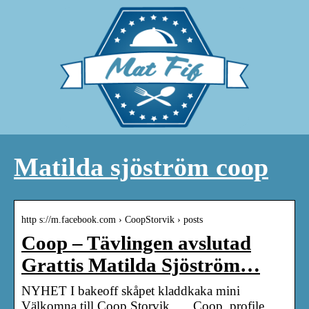
Matilda sjöström coop
http s://m.facebook.com › CoopStorvik › posts
Coop – Tävlingen avslutad
Grattis Matilda Sjöström…
NYHET I bakeoff skåpet kladdkaka mini
Välkomna till Coop Storvik. … Coop, profile