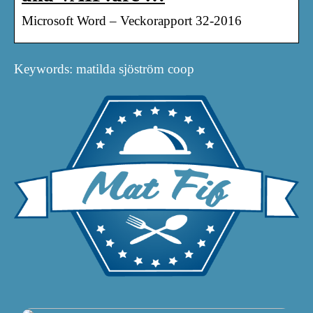
Microsoft Word – Veckorapport 32-2016
Keywords: matilda sjöström coop