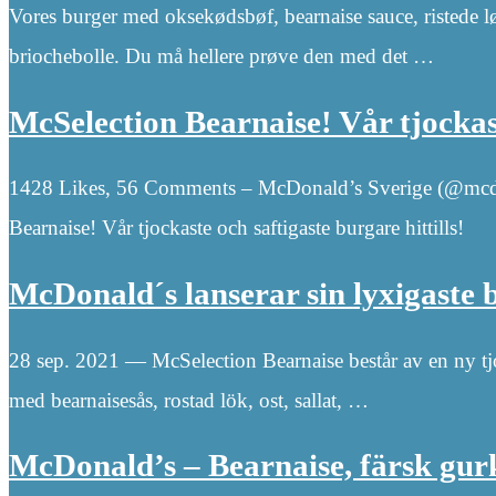
Vores burger med oksekødsbøf, bearnaise sauce, ristede lø
briochebolle. Du må hellere prøve den med det …
McSelection Bearnaise! Vår tjockas
1428 Likes, 56 Comments – McDonald’s Sverige (@mcdon
Bearnaise! Vår tjockaste och saftigaste burgare hittills!
McDonald´s lanserar sin lyxigaste
28 sep. 2021 — McSelection Bearnaise består av en ny tjo
med bearnaisesås, rostad lök, ost, sallat, …
McDonald’s – Bearnaise, färsk gu