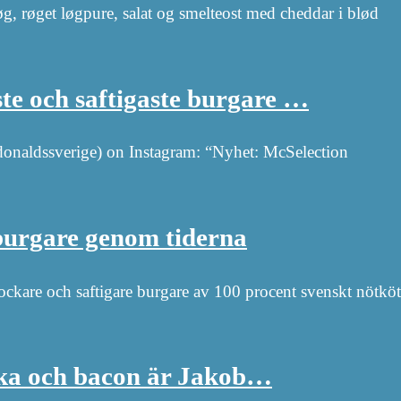
g, røget løgpure, salat og smelteost med cheddar i blød
te och saftigaste burgare …
aldssverige) on Instagram: “Nyhet: McSelection
 burgare genom tiderna
ckare och saftigare burgare av 100 procent svenskt nötköt
rka och bacon är Jakob…