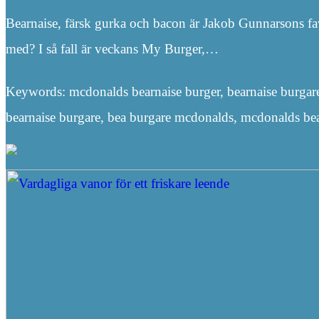
Bearnaise, färsk gurka och bacon är Jakob Gunnarsons fav
med? I så fall är veckans My Burger,…
Keywords: mcdonalds bearnaise burger, bearnaise burgar
bearnaise burgare, bea burgare mcdonalds, mcdonalds bea