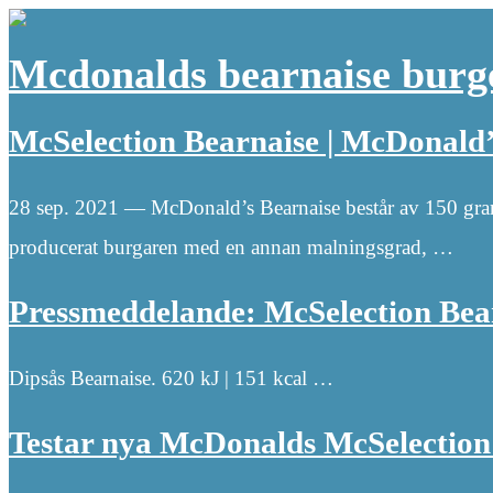
Mcdonalds bearnaise burg
McSelection Bearnaise | McDonald’
28 sep. 2021 — McDonald’s Bearnaise består av 150 gra
producerat burgaren med en annan malningsgrad, …
Pressmeddelande: McSelection Bea
Dipsås Bearnaise. 620 kJ | 151 kcal …
Testar nya McDonalds McSelection