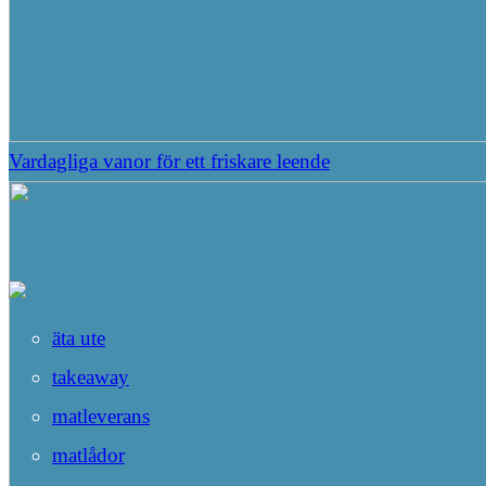
Vardagliga vanor för ett friskare leende
äta ute
takeaway
matleverans
matlådor