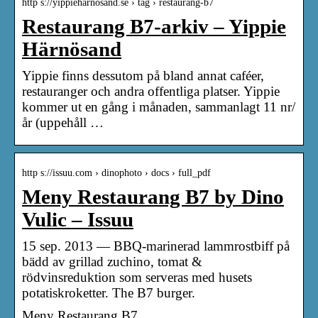
http s://yippieharnosand.se › tag › restaurang-b7
Restaurang B7-arkiv – Yippie
Härnösand
Yippie finns dessutom på bland annat caféer,
restauranger och andra offentliga platser. Yippie
kommer ut en gång i månaden, sammanlagt 11 nr/
år (uppehåll …
http s://issuu.com › dinophoto › docs › full_pdf
Meny Restaurang B7 by Dino
Vulic – Issuu
15 sep. 2013 — BBQ-marinerad lammrostbiff på
bädd av grillad zuchino, tomat &
rödvinsreduktion som serveras med husets
potatiskroketter. The B7 burger.
Meny Restaurang B7