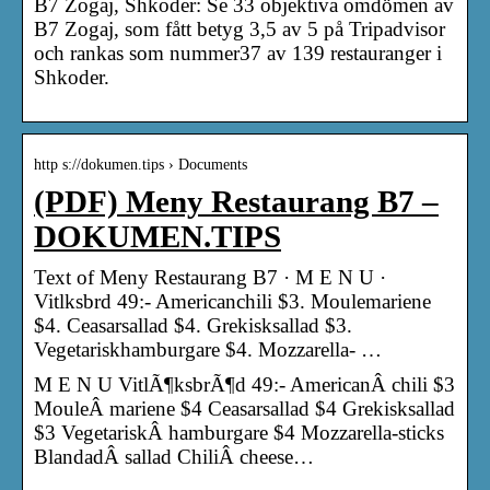
B7 Zogaj, Shkoder: Se 33 objektiva omdömen av
B7 Zogaj, som fått betyg 3,5 av 5 på Tripadvisor
och rankas som nummer37 av 139 restauranger i
Shkoder.
http s://dokumen.tips › Documents
(PDF) Meny Restaurang B7 –
DOKUMEN.TIPS
Text of Meny Restaurang B7 · M E N U ·
Vitlksbrd 49:- Americanchili $3. Moulemariene
$4. Ceasarsallad $4. Grekisksallad $3.
Vegetariskhamburgare $4. Mozzarella- …
M E N U VitlÃ¶ksbrÃ¶d 49:- AmericanÂ chili $3
MouleÂ mariene $4 Ceasarsallad $4 Grekisksallad
$3 VegetariskÂ hamburgare $4 Mozzarella-sticks
BlandadÂ sallad ChiliÂ cheese…