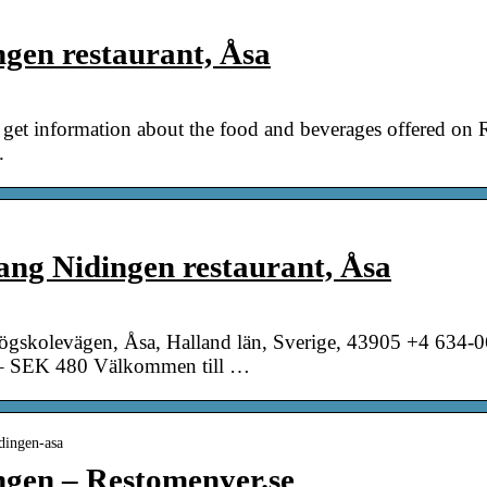
gen restaurant, Åsa
to get information about the food and beverages offered o
.
ng Nidingen restaurant, Åsa
ögskolevägen, Åsa, Halland län, Sverige, 43905 +4 634-
 – SEK 480 Välkommen till …
idingen-asa
ngen – Restomenyer.se