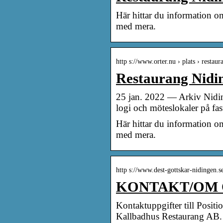
Här hittar du information o
med mera.
http s://www.orter.nu › plats › restau
Restaurang Nidin
25 jan. 2022 — Arkiv Nidinge
logi och möteslokaler på fas
Här hittar du information o
med mera.
http s://www.dest-gottskar-nidingen.s
KONTAKT/OM OSS
Kontaktuppgifter till Posi
Kallbadhus Restaurang AB.