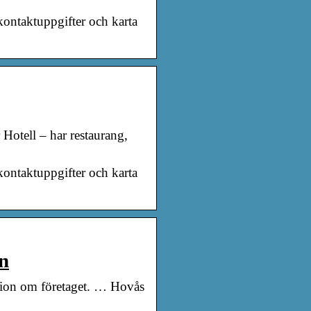
kontaktuppgifter och karta
 Hotell – har restaurang,
kontaktuppgifter och karta
n
tion om företaget. … Hovås