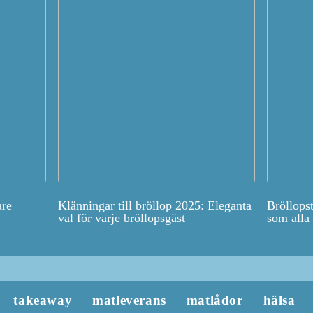
are
Klänningar till bröllop 2025: Eleganta
Bröllops
val för varje bröllopsgäst
som alla
takeaway
matleverans
matlådor
hälsa