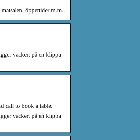
 matsalen, öppettider m.m..
gger vackert på en klippa
 call to book a table.
gger vackert på en klippa