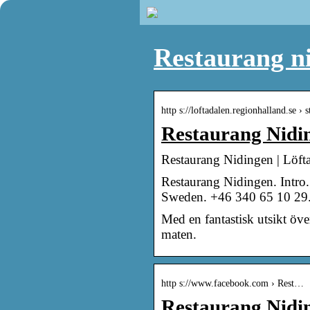
Restaurang n
http s://loftadalen.regionhalland.se ›
Restaurang Nidin
Restaurang Nidingen | Löft
Restaurang Nidingen. Intro.
Sweden. +46 340 65 10 29
Med en fantastisk utsikt öv
maten.
http s://www.facebook.com › Rest…
Restaurang Nidin