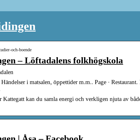
idingen
 studier-och-boende
gen – Löftadalens folkhögskola
adalen
 Händelser i matsalen, öppettider m.m.. Page · Restaurant
.
er Kattegatt kan du samla energi och verkligen njuta av båd
gen | Åsa – Facebook