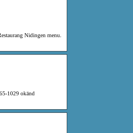
n Restaurang Nidingen menu.
065-1029 okänd