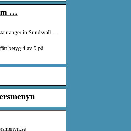
om …
stauranger in Sundsvall …
ått betyg 4 av 5 på
tersmenyn
tersmenyn.se