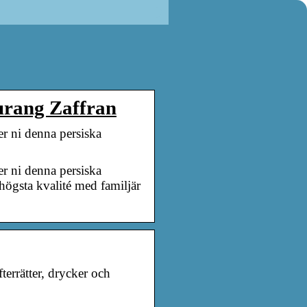
urang Zaffran
er ni denna persiska
er ni denna persiska
 högsta kvalité med familjär
errätter, drycker och