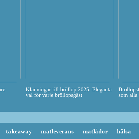
are
Klänningar till bröllop 2025: Eleganta
Bröllops
val för varje bröllopsgäst
som alla
takeaway
matleverans
matlådor
hälsa