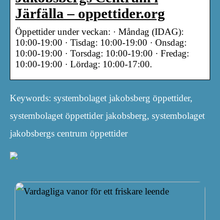
Järfälla – oppettider.org
Öppettider under veckan: · Måndag (IDAG):
10:00-19:00 · Tisdag: 10:00-19:00 · Onsdag:
10:00-19:00 · Torsdag: 10:00-19:00 · Fredag:
10:00-19:00 · Lördag: 10:00-17:00.
Keywords: systembolaget jakobsberg öppettider,
systembolaget öppettider jakobsberg, systembolaget
jakobsbergs centrum öppettider