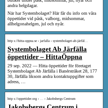
butiker under påsk, midsommar, jul, nyår och
andra helgdagar.
När har Systembolaget? Här får du info om våra
öppettider vid påsk, valborg, midsommar,
allhelgonahelgen, jul och nyår.
http s://hitta-oppna.se › jarfalla › systembolaget-ab-järfäl…
Systembolaget Ab Järfälla
öppettider – HittaÖppna
29 sep. 2022 — Hitta öppettider för företaget
Systembolaget Ab Järfälla i Banérstråket 28, 177
30, Järfälla liksom andra kontaktuppgifter som
adress, …
http s://oppettider.org › … › Jakobsbergs Centrum
Jakobsbergs Centrum i