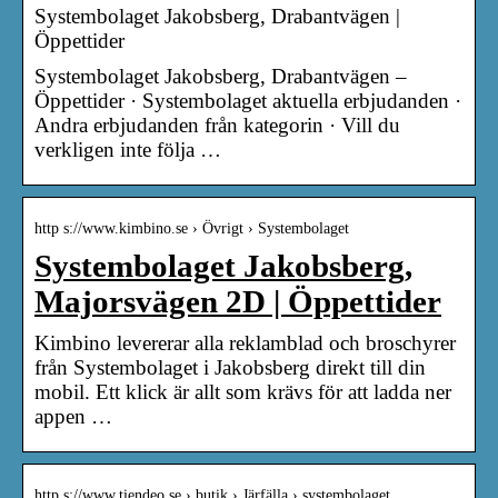
Systembolaget Jakobsberg, Drabantvägen |
Öppettider
Systembolaget Jakobsberg, Drabantvägen –
Öppettider · Systembolaget aktuella erbjudanden ·
Andra erbjudanden från kategorin · Vill du
verkligen inte följa …
http s://www.kimbino.se › Övrigt › Systembolaget
Systembolaget Jakobsberg,
Majorsvägen 2D | Öppettider
Kimbino levererar alla reklamblad och broschyrer
från Systembolaget i Jakobsberg direkt till din
mobil. Ett klick är allt som krävs för att ladda ner
appen …
http s://www.tiendeo.se › butik › Järfälla › systembolaget