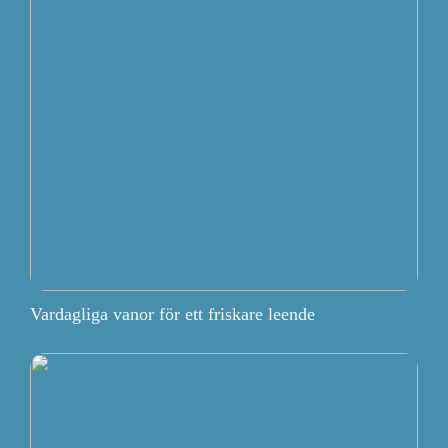
Vardagliga vanor för ett friskare leende