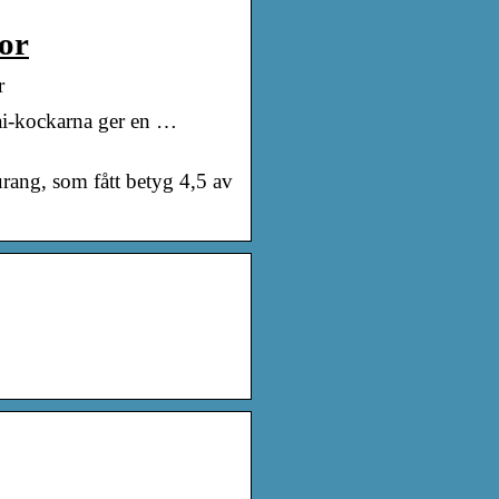
or
r
ai-kockarna ger en …
ang, som fått betyg 4,5 av