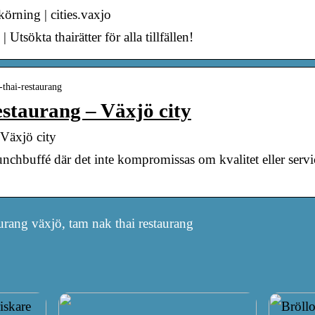
rning | cities.vaxjo
Utsökta thairätter för alla tillfällen!
-thai-restaurang
staurang – Växjö city
Växjö city
nchbuffé där det inte kompromissas om kvalitet eller servic
urang växjö, tam nak thai restaurang