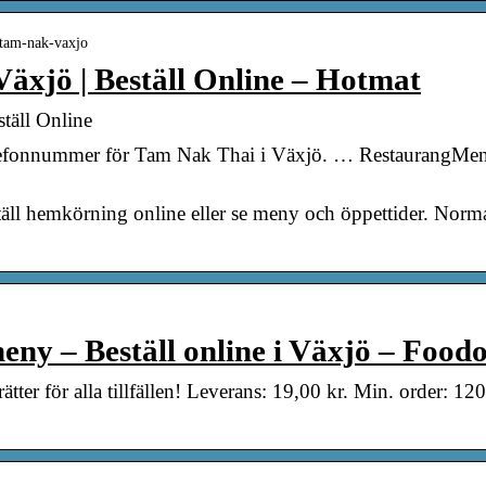
 tam-nak-vaxjo
äxjö | Beställ Online – Hotmat
täll Online
lefonnummer för Tam Nak Thai i Växjö. … RestaurangMenyn
ll hemkörning online eller se meny och öppettider. Norma
ny – Beställ online i Växjö – Food
tter för alla tillfällen! Leverans: 19,00 kr. Min. order: 12