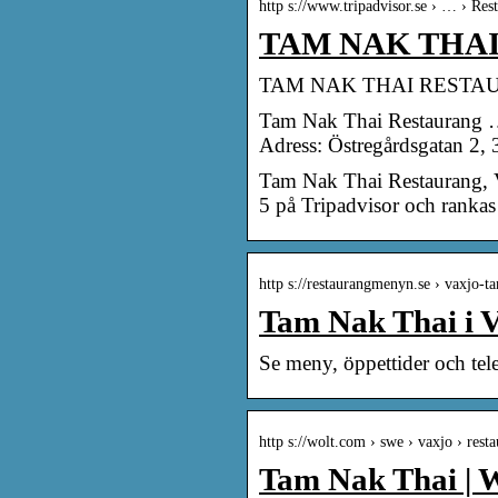
http s://www.tripadvisor.se › … › Res
TAM NAK THAI 
TAM NAK THAI RESTAURAN
Tam Nak Thai Restaurang … 
Adress: Östregårdsgatan 2,
Tam Nak Thai Restaurang, 
5 på Tripadvisor och ranka
http s://restaurangmenyn.se › vaxjo-t
Tam Nak Thai i 
Se meny, öppettider och te
http s://wolt.com › swe › vaxjo › rest
Tam Nak Thai | W