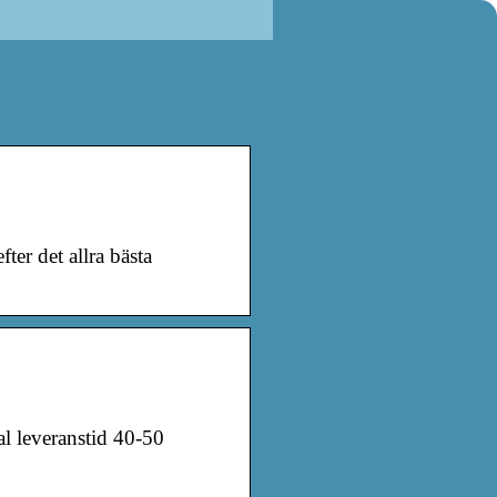
ter det allra bästa
l leveranstid 40-50