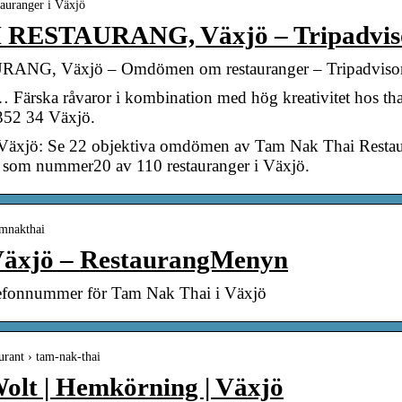
tauranger i Växjö
RESTAURANG, Växjö – Tripadvis
G, Växjö – Omdömen om restauranger – Tripadviso
Färska råvaror i kombination med hög kreativitet hos th
 352 34 Växjö.
Växjö: Se 22 objektiva omdömen av Tam Nak Thai Restaur
s som nummer20 av 110 restauranger i Växjö.
amnakthai
Växjö – RestaurangMenyn
lefonnummer för Tam Nak Thai i Växjö
aurant › tam-nak-thai
olt | Hemkörning | Växjö