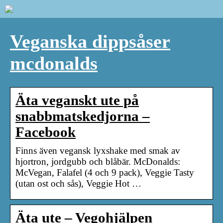
Veganska dippsåser
mcdonalds
Äta veganskt ute på
snabbmatskedjorna –
Facebook
Finns även vegansk lyxshake med smak av
hjortron, jordgubb och blåbär. McDonalds:
McVegan, Falafel (4 och 9 pack), Veggie Tasty
(utan ost och sås), Veggie Hot …
Äta ute – Vegohjälpen