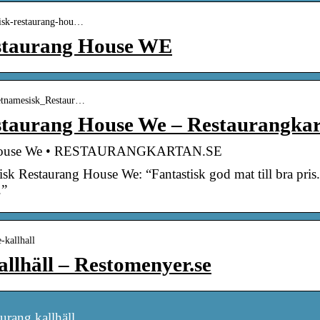
esisk-restaurang-hou…
staurang House WE
ietnamesisk_Restaur…
staurang House We – Restaurangkar
g House We • RESTAURANGKARTAN.SE
 Restaurang House We: “Fantastisk god mat till bra pris. 
.”
-kallhall
llhäll – Restomenyer.se
urang kallhäll