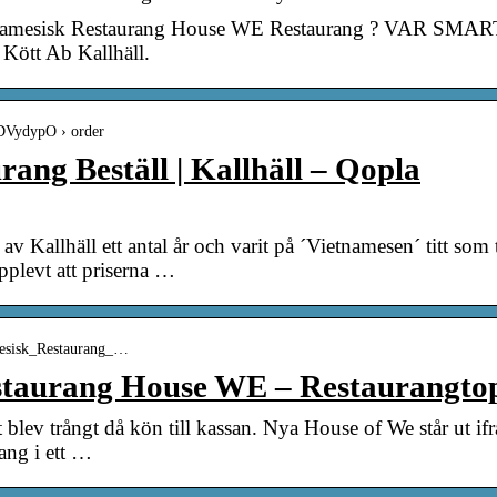
etnamesisk Restaurang House WE Restaurang ? VAR SMART
 Kött Ab Kallhäll.
ADVydypO › order
ang Beställ | Kallhäll – Qopla
av Kallhäll ett antal år och varit på ´Vietnamesen´ titt som 
pplevt att priserna …
amesisk_Restaurang_…
staurang House WE – Restaurangto
 blev trångt då kön till kassan. Nya House of We står ut 
rang i ett …