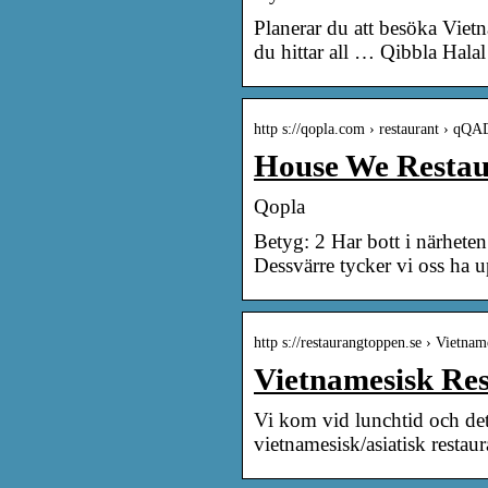
Planerar du att besöka Vi
du hittar all … Qibbla Halal
http s://qopla.com › restaurant › qQ
House We Restaur
Qopla
Betyg: 2 Har bott i närheten 
Dessvärre tycker vi oss ha u
http s://restaurangtoppen.se › Vietn
Vietnamesisk Re
Vi kom vid lunchtid och det
vietnamesisk/asiatisk restau