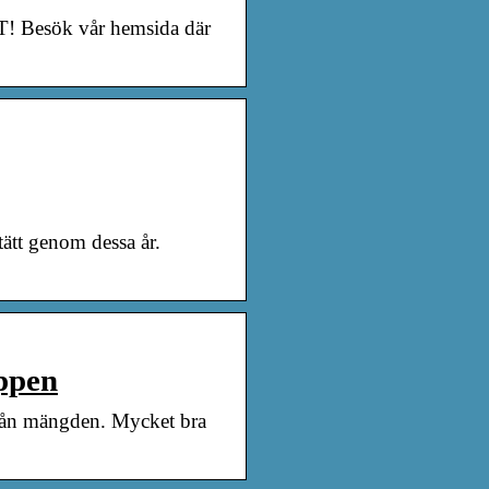
! Besök vår hemsida där
tätt genom dessa år.
ppen
ifrån mängden. Mycket bra