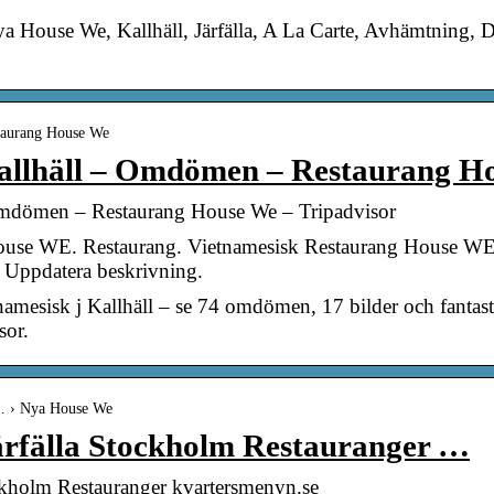
a House We, Kallhäll, Järfälla, A La Carte, Avhämtning, 
staurang House We
Kallhäll – Omdömen – Restaurang H
 Omdömen – Restaurang House We – Tripadvisor
ouse WE. Restaurang. Vietnamesisk Restaurang House WE 
. Uppdatera beskrivning.
amesisk j Kallhäll – se 74 omdömen, 17 bilder och fantas
sor.
 … › Nya House We
rfälla Stockholm Restauranger …
kholm Restauranger kvartersmenyn.se