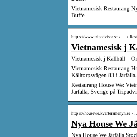
Vietnamesisk Restaurang Ny
Buffe
http s://www.tripadvisor.se › … › Re
Vietnamesisk j 
Vietnamesisk j Kallhäll –
Vietnamesisk Restaurang H
Källtorpsvägen 83 i Järfälla
Restaurang House We: Vietn
Jarfalla, Sverige på Tripadvi
http s://housewe.kvartersmenyn.se ›
Nya House We Jä
Nya House We Järfälla Stoc