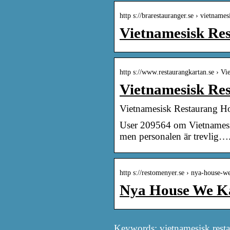
http s://brarestauranger.se › vietnam
Vietnamesisk Re
http s://www.restaurangkartan.se › V
Vietnamesisk Re
Vietnamesisk Restauran
User 209564 om Vietnamesisk
men personalen är trevlig…
http s://restomenyer.se › nya-house-we
Nya House We Ka
Keywords: vietnamesisk resta