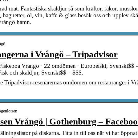
erad mat. Fantastiska skaldjur så som kräftor, räkor, musslo
r, baguetter, öl, vin, kaffe & glass.besök oss och upplev s
i Vrångö hamn.
ngö
angerna i Vrångö – Tripadvisor
 Fiskeboa Vrango · 22 omdömen · Europeiskt, Svenskt$$ –
isk och skaldjur, Svenskt$$ – $$$.
Se Tripadvisor-resenärernas omdömen om restauranger i Vrå
ogenlotsen
en Vrångö | Gothenburg – Facebo
llningslistor på diskarna. Titta in till oss när vi har öppnat