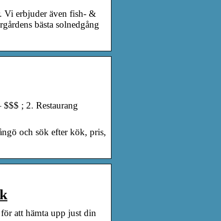
r. Vi erbjuder även fish- &
kärgårdens bästa solnedgång
 $$$ ; 2. Restaurang
ngö och sök efter kök, pris,
ok
 för att hämta upp just din