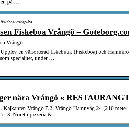
igen på …
› fiskeboa-vrango-ha…
en Fiskeboa Vrångö – Goteborg.c
oa Vrångö
ö. Upplev en välsorterad fiskebutik (Fiskeboa) och Hamnkr
 som specialitet, under …
anger nära Vrångö « RESTAURAN
1. Kajkanten Vrångö 7.2. Vrångö Hamnväg 24 (210 meter bo
· 3. Noretti pizzeria & …