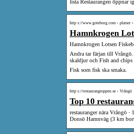
lista Restaurangen öppnar 
http s://www.goteborg.com › platser 
Hamnkrogen Lots
Hamnkrogen Lotsen Fiskeb
Andra tar färjan till Vrång
skaldjur och Fish and chips
Fisk som fisk ska smaka.
http s://restaurangtoppen.se › Vrångö
Top 10 restaur
restauranger nära Vrångö · 
Donsö Hamnväg (3 km bort) 