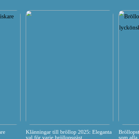
are
Klänningar till bröllop 2025: Eleganta
Bröllops
val för varje bröllopsgäst
som alla