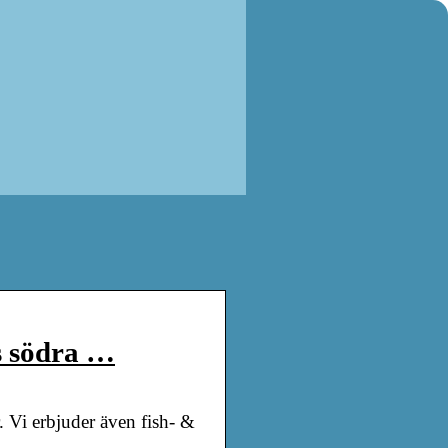
s södra …
r. Vi erbjuder även fish- &