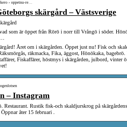
ockero › oppetnu-re…
 Göteborgs skärgård – Västsverige
skärgård
 vad som är öppet från Rörö i norr till Vrångö i söder. Hö
 …
ärgård! Året om i skärgården. Öppet just nu! Fisk och ska
Räksmörgås, räkmacka, Fika, äggost, Hönökaka, bagebrö. P
ffärer, Fiskaffärer, höstmys i skärgården, julbord, vinter ö
vet!
ogenlotsen
n – Instagram
Restaurant. Rustik fisk-och skaldjurskrog på skärgårdens
Öppnar åter 15 februari .