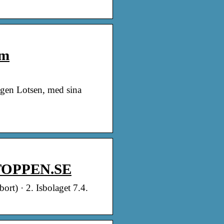
om
ogen Lotsen, med sina
GTOPPEN.SE
rt) · 2. Isbolaget 7.4.