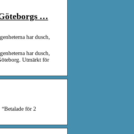
 Göteborgs …
genheterna har dusch,
genheterna har dusch,
 Göteborg. Utmärkt för
“Betalade för 2