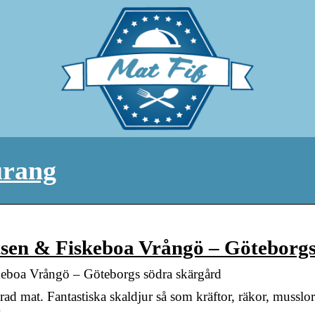
urang
en & Fiskeboa Vrångö – Göteborg
boa Vrångö – Göteborgs södra skärgård
erad mat. Fantastiska skaldjur så som kräftor, räkor, musslo
r, …