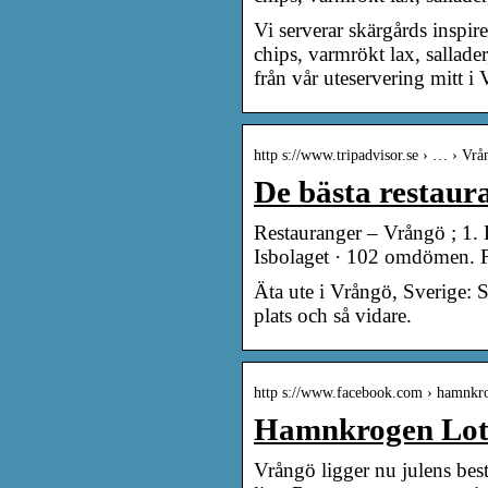
Vi serverar skärgårds inspir
chips, varmrökt lax, sallade
från vår uteservering mitt 
http s://www.tripadvisor.se › … › Vrå
De bästa restaur
Restauranger – Vrångö ; 1.
Isbolaget · 102 omdömen. F
Äta ute i Vrångö, Sverige: 
plats och så vidare.
http s://www.facebook.com › hamnkr
Hamnkrogen Lots
Vrångö ligger nu julens bestä