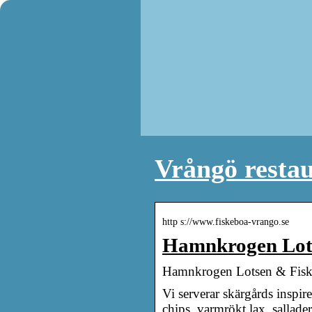
Vrångö resta
http s://www.fiskeboa-vrango.se
Hamnkrogen Lots
Hamnkrogen Lotsen & Fiske
Vi serverar skärgårds inspir
chips, varmrökt lax, sallade