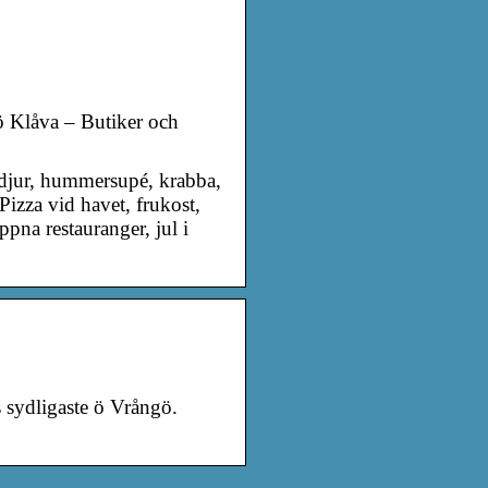
nö Klåva – Butiker och
ldjur, hummersupé, krabba,
izza vid havet, frukost,
ppna restauranger, jul i
 sydligaste ö Vrångö.