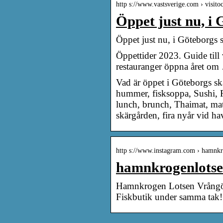
http s://www.vastsverige.com › visit
Öppet just nu, i
Öppet just nu, i Göteborgs 
Öppettider 2023. Guide till
restauranger öppna året om
Vad är öppet i Göteborgs sk
hummer, fisksoppa, Sushi, 
lunch, brunch, Thaimat, mata
skärgården, fira nyår vid ha
http s://www.instagram.com › hamnkr
hamnkrogenlotse
Hamnkrogen Lotsen Vrångö. 
Fiskbutik under samma tak! 