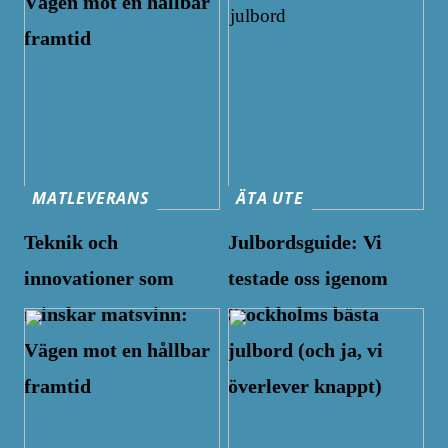
Vägen mot en hållbar
framtid
MATLEVERANS
ÄTA UTE
Teknik och
Julbordsguide: Vi
innovationer som
testade oss igenom
minskar matsvinn:
Stockholms bästa
Vägen mot en hållbar
julbord (och ja, vi
framtid
överlever knappt)