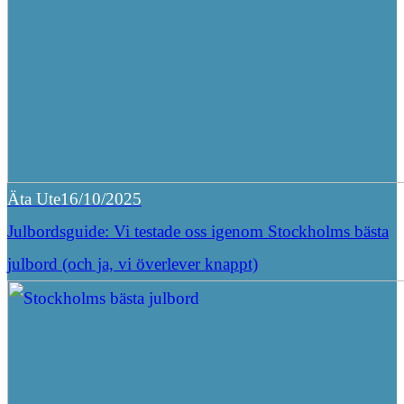
Äta Ute
16/10/2025
Julbordsguide: Vi testade oss igenom Stockholms bästa
julbord (och ja, vi överlever knappt)