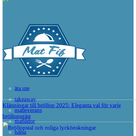
äta ute
takeaway
Klänningar till bröllop 2025: Eleganta val för varje
matleverans
bröllopsgäst
matlådor
hälsa