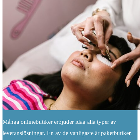
Många onlinebutiker erbjuder idag alla typer av
leveranslösningar. En av de vanligaste är paketbutiker,