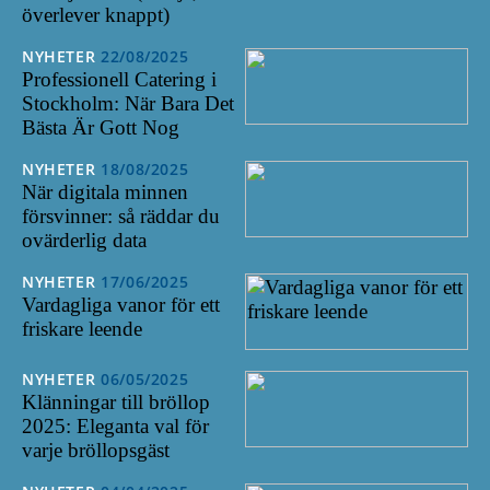
överlever knappt)
NYHETER
22/08/2025
Professionell Catering i
Stockholm: När Bara Det
Bästa Är Gott Nog
NYHETER
18/08/2025
När digitala minnen
försvinner: så räddar du
ovärderlig data
NYHETER
17/06/2025
Vardagliga vanor för ett
friskare leende
NYHETER
06/05/2025
Klänningar till bröllop
2025: Eleganta val för
varje bröllopsgäst