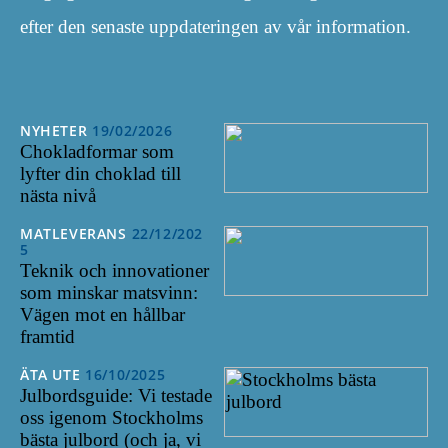
efter den senaste uppdateringen av vår information.
NYHETER
19/02/2026
Chokladformar som
lyfter din choklad till
nästa nivå
MATLEVERANS
22/12/202
5
Teknik och innovationer
som minskar matsvinn:
Vägen mot en hållbar
framtid
ÄTA UTE
16/10/2025
Julbordsguide: Vi testade
oss igenom Stockholms
bästa julbord (och ja, vi